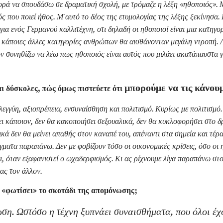
ά να σπουδάσω σε δραματική σχολή, με τρόμαζε η λέξη «ηθοποιός». Μ
ός που ποιεί ήθος. Μ'
αυτό το δέος της ετυμολογίας της λέξης ξεκίνησα.
ια ενός Γερμανού καλλιτέχνη, οτι δηλαδή οι ηθοποιοί είναι μια κατηγ
ίο κάποιες άλλες κατηγορίες ανθρώπων θα αισθάνονταν μεγάλη ντροπή. 
ν συνηθίζω να λέω πως ηθοποιός είναι αυτός που μιλάει ακατάπαυστα 
μπορούμε να τις κάνου
αι δύσκολες, πώς όμως πιστεύετε ότι
εγγύη, αξιοπρέπεια, ενσυναίσθηση και πολιτισμό. Κυρίως με πολιτισμό
ι κάποιον, δεν θα κακοποιήσει σεξουαλικά, δεν θα κυκλοφορήσει στο 
κά δεν θα μείνει απαθής στον καναπέ του, απέναντι στα σημεία και τέρ
ματα παραπάνω. Δεν με φοβίζουν τόσο οι οικονομικές κρίσεις, όσο οι η
ι, όταν εξαφανιστεί ο ωχαδερφισμός. Κι ας ρίχνουμε λίγα παραπάνω στ
ας τον άλλον.
 «φωτίσει» το σκοτάδι της απομόνωσης;
η. Ωστόσο η τέχνη ξυπνάει συναισθήματα, που όλοι έχ