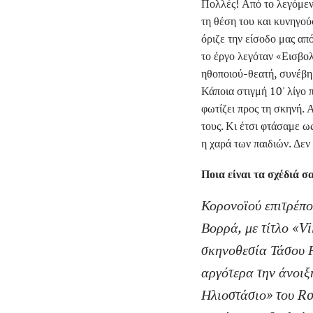
Πολλές! Από το λεγόμενο
τη θέση του και κυνηγού
όριζε την είσοδο μας απ
το έργο λεγόταν «Εισβολή
ηθοποιού-θεατή, συνέβη
Κάποια στιγμή 10' λίγο π
φωτίζει προς τη σκηνή. Α
τους. Κι έτσι φτάσαμε ω
η χαρά των παιδιών. Δεν 
Ποια είναι τα σχέδιά σα
Κορονοϊού επιτρέπο
Βορρά, με τίτλο «
Vi
σκηνοθεσία Τάσου 
αργότερα την άνοιξ
Ηλιοστάσιο» του
Ro