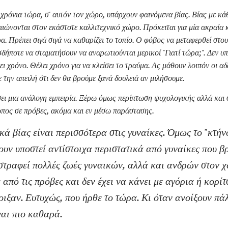
χρόνια τώρα, σ' αυτόν τον χώρο, υπάρχουν φαινόμενα βίας. Βίας με κά
ιώνονται στον εκάστοτε καλλιτεχνικό χώρο. Πρόκειται για μία ακραία 
α. Πρέπει σιγά σιγά να καθαρίζει το τοπίο. Ο φόβος να μεταφερθεί στο
δήποτε να σταματήσουν να αναρωτιούνται μερικοί "Γιατί τώρα;". Δεν υ
ει χρόνο. Θέλει χρόνο για να κλείσει το τραύμα. Ας μάθουν λοιπόν οι αδ
 την απειλή ότι δεν θα βρούμε ξανά δουλειά αν μιλήσουμε.
ι μια ανάλογη εμπειρία. Ξέρω όμως περίπτωση ψυχολογικής αλλά και 
πος σε πρόβες, ακόμα και εν μέσω παράστασης.
ά βίας είναι περισσότερα στις γυναίκες. Όμως το "κτήνο
ουν υποστεί αντίστοιχα περιστατικά από γυναίκες που β
στραφεί πολλές ζωές γυναικών, αλλά και ανδρών στον 
από τις πρόβες και δεν έχει να κάνει με αγόρια ή κορί
ιξαν. Ευτυχώς, που ήρθε το τώρα. Κι όταν ανοίξουν πάλ
ναι πιο καθαρά.