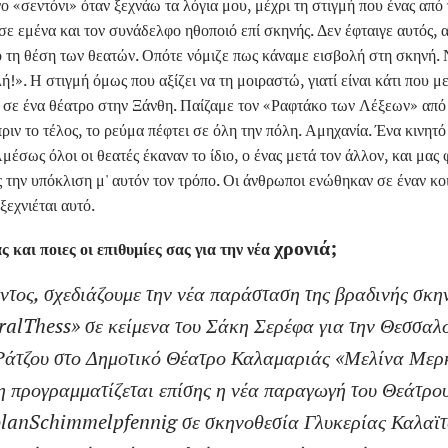
 «σεντόνι» όταν ξεχνάω τα λόγια μου, μέχρι τη στιγμή που ένας από
σε εμένα και τον συνάδελφο ηθοποιό επί σκηνής. Δεν έφταιγε αυτός, α
ό τη θέση των θεατών. Οπότε νόμιζε πως κάναμε εισβολή στη σκηνή. Ν
!». Η στιγμή όμως που αξίζει να τη μοιραστώ, γιατί είναι κάτι που με
 σε ένα θέατρο στην Ξάνθη. Παίζαμε τον «Ραφτάκο των Λέξεων» από
ριν το τέλος, το ρεύμα πέφτει σε όλη την πόλη. Αμηχανία. Ένα κινητό
μέσως όλοι οι θεατές έκαναν το ίδιο, ο ένας μετά τον άλλον, και μας 
ς την υπόκλιση μ' αυτόν τον τρόπο. Οι άνθρωποι ενώθηκαν σε έναν κο
ξεχνιέται αυτό.
χρονιά;
ς και ποιες οι επιθυμίες σας για την νέα
ντος, σχεδιάζουμε την νέα παράσταση της βραδινής σκη
ral
Thess
» σε κείμενα του Σάκη Σερέφα για την Θεσσαλο
Ράτζου στο Δημοτικό Θέατρο Καλαμαριάς «Μελίνα Μερκ
η προγραμματίζεται επίσης η νέα παραγωγή του Θεάτρου
lan
Schimmelpfennig
σε σκηνοθεσία Γλυκερίας Καλαϊτζή