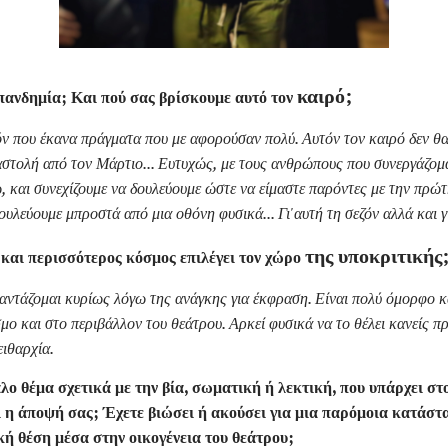
καιρό;
πανδημία; Και πού σας βρίσκουμε αυτό τον
ν που έκανα πράγματα που με αφορούσαν πολύ. Αυτόν τον καιρό δεν θα 
αναστολή από τον Μάρτιο... Ευτυχώς, με τους ανθρώπους που συνεργάζο
, και συνεχίζουμε να δουλεύουμε ώστε να είμαστε παρόντες με την πρώτ
ουλεύουμε μπροστά από μια οθόνη φυσικά... Γι'
αυτή τη σεζόν αλλά και γ
της υποκριτικής
ο και περισσότερος κόσμος επιλέγει τον χώρο
Φαντάζομαι κυρίως λόγω της ανάγκης για έκφραση. Είναι πολύ όμορφο κ
μο και στο περιβάλλον του θεάτρου. Αρκεί φυσικά να το θέλει κανείς πρ
ιθαρχία.
λο θέμα σχετικά με την βία, σωματική ή λεκτική, που υπάρχει στ
αι η άποψή σας; Έχετε βιώσει ή ακούσει για μια παρόμοια κατάστ
κή θέση μέσα στην οικογένεια του θεάτρου;