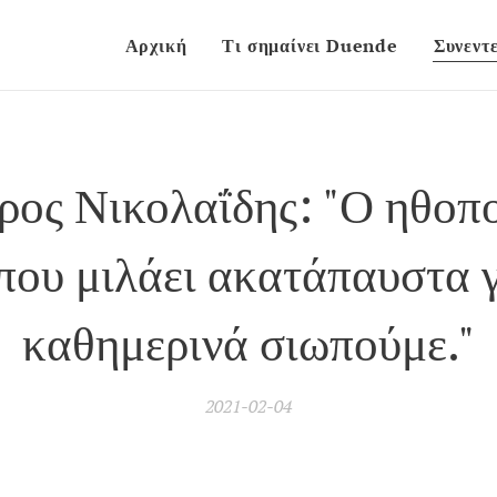
Αρχική
Τι σημαίνει Duende
Συνεντε
ρος Νικολαΐδης: "Ο ηθοπο
που μιλάει ακατάπαυστα 
καθημερινά σιωπούμε."
2021-02-04