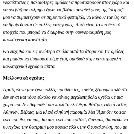
νεοσύστατες ή παλαιότερες ομάδες να πρωτοπορούν στον χώρο και
να ανεβάζουν τολμηρά έργα, να βλέπω συναδέλφους της "σειράς"
μου να συμμετέχουν σε σημαντικά φεστιβάλ, να κάνουν ταινίες και
να βραβεύονται σε πολλές κατηγορίες. Αυτό είναι το πιο θετικό
στοιχείο που μπορώ να διακρίνω στην συννεφιασμένη μας
καλλιτεχνική κοινότητα.
Θα ευχηθώ και εις ανώτερα σε όλα αυτά τα άτομα και τις ομάδες
και μακάρι να συμπορευτούμε έτσι, ομαδικά στην κακοτράχαλη
καλλιτεχνική εγχώρια πίστα.
Μελλοντικά σχέδια;
Προτιμώ να μην έχω πολλές προσδοκίες, καθώς ξέρουμε καλά ότι
δεν είναι και τόσο εύκολο να κάνεις μεγαλεπήβολα σχέδια σε μια
χώρα που δεν συμπαθεί και πολύ το ελεύθερο θέατρο, ειδικά εκτός
Αθηνών. Βέβαια, μια κλισέ αληθινή παροιμία λέει "Άμα δεν κοιτάς
εκεί που θες να πας, θα πας εκεί που κοιτάς", συνεπώς σκοπεύω να
συνεχίσω την θεατρική μου πορεία εδώ στην Θεσσαλονίκη, που με