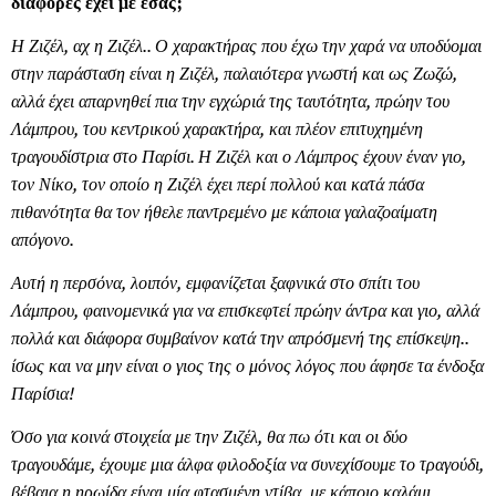
διαφορές έχει με εσάς;
Η Ζιζέλ, αχ η Ζιζέλ.. Ο χαρακτήρας που έχω την χαρά να υποδύομαι
στην παράσταση είναι η Ζιζέλ, παλαιότερα γνωστή και ως Ζωζώ,
αλλά έχει απαρνηθεί πια την εγχώριά της ταυτότητα, πρώην του
Λάμπρου, του κεντρικού χαρακτήρα, και πλέον επιτυχημένη
τραγουδίστρια στο Παρίσι. Η Ζιζέλ και ο Λάμπρος έχουν έναν γιο,
τον Νίκο, τον οποίο η Ζιζέλ έχει περί πολλού και κατά πάσα
πιθανότητα θα τον ήθελε παντρεμένο με κάποια γαλαζοαίματη
απόγονο.
Αυτή η περσόνα, λοιπόν, εμφανίζεται ξαφνικά στο σπίτι του
Λάμπρου, φαινομενικά για να επισκεφτεί πρώην άντρα και γιο, αλλά
πολλά και διάφορα συμβαίνον κατά την απρόσμενή της επίσκεψη..
ίσως και να μην είναι ο γιος της ο μόνος λόγος που άφησε τα ένδοξα
Παρίσια!
Όσο για κοινά στοιχεία με την Ζιζέλ, θα πω ότι και οι δύο
τραγουδάμε, έχουμε μια άλφα φιλοδοξία να συνεχίσουμε το τραγούδι,
βέβαια η ηρωίδα είναι μία φτασμένη ντίβα, με κάποιο καλάμι