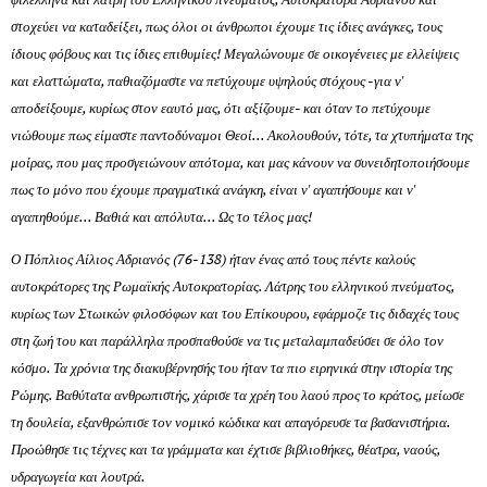
στοχεύει να καταδείξει, πως όλοι οι άνθρωποι έχουμε τις ίδιες ανάγκες, τους
ίδιους φόβους και τις ίδιες επιθυμίες! Μεγαλώνουμε σε οικογένειες με ελλείψεις
και ελαττώματα, παθιαζόμαστε να πετύχουμε υψηλούς στόχους -για ν'
αποδείξουμε, κυρίως στον εαυτό μας, ότι αξίζουμε- και όταν το πετύχουμε
νιώθουμε πως είμαστε παντοδύναμοι Θεοί... Ακολουθούν, τότε, τα χτυπήματα της
μοίρας, που μας προσγειώνουν απότομα, και μας κάνουν να συνειδητοποιήσουμε
πως το μόνο που έχουμε πραγματικά ανάγκη, είναι ν' αγαπήσουμε και ν'
αγαπηθούμε... Βαθιά και απόλυτα... Ως το τέλος μας!
Ο Πόπλιος Αίλιος Αδριανός (76-138) ήταν ένας από τους πέντε καλούς
αυτοκράτορες της Ρωμαϊκής Αυτοκρατορίας. Λάτρης του ελληνικού πνεύματος,
κυρίως των Στωικών φιλοσόφων και του Επίκουρου, εφάρμοζε τις διδαχές τους
στη ζωή του και παράλληλα προσπαθούσε να τις μεταλαμπαδεύσει σε όλο τον
κόσμο. Τα χρόνια της διακυβέρνησής του ήταν τα πιο ειρηνικά στην ιστορία της
Ρώμης. Βαθύτατα ανθρωπιστής, χάρισε τα χρέη του λαού προς το κράτος, μείωσε
τη δουλεία, εξανθρώπισε τον νομικό κώδικα και απαγόρευσε τα βασανιστήρια.
Προώθησε τις τέχνες και τα γράμματα και έχτισε βιβλιοθήκες, θέατρα, ναούς,
υδραγωγεία και λουτρά.