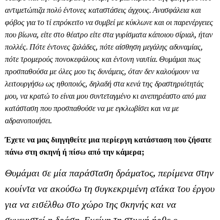
αντιμετώπιζα πολύ έντονες καταστάσεις άγχους. Ανασφάλεια και
φόβος για το τί επρόκειτο να συμβεί με κύκλωνε και οι παρενέργειες
που βίωνα, είτε στο θέατρο είτε στα γυρίσματα κάποιου σίριαλ, ήταν
πολλές. Πότε έντονες ζαλάδες, πότε αίσθηση μεγάλης αδυναμίας,
πότε τρομερούς πονοκεφάλους και έντονη ναυτία. Θυμάμαι πως
προσπαθούσα με όλες μου τις δυνάμεις, όταν δεν καλούμουν να
λειτουργήσω ως ηθοποιός, δηλαδή στα κενά της δραστηριότητάς
μου, να κρατώ το είναι μου συντεταγμένο κι ανεπηρέαστο από μια
κατάσταση που προσπαθούσε να με εγκλωβίσει και να με
αδρανοποιήσει.
Έχετε να μας διηγηθείτε μια περίεργη κατάσταση που ζήσατε
πάνω στη σκηνή ή πίσω από την κάμερα;
Θυμάμαι σε μία παράσταση δράματος, περίμενα στην
κουίντα να ακούσω τη συγκεκριμένη ατάκα του έργου
για να εισέλθω στο χώρο της σκηνής και να
συνεχιστεί η δράση. Εκείνη τη στιγμή ήρθε ο