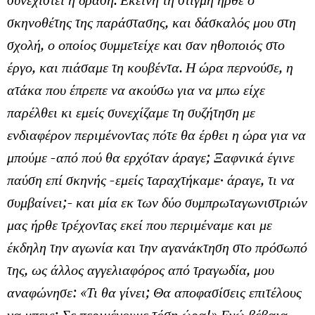
σκηνοθέτης της παράστασης, και δάσκαλός μου στη
σχολή, ο οποίος συμμετείχε και σαν ηθοποιός στο
έργο, και πιάσαμε τη κουβέντα. Η ώρα περνούσε, η
ατάκα που έπρεπε να ακούσω για να μπω είχε
παρέλθει κι εμείς συνεχίζαμε τη συζήτηση με
ενδιαφέρον περιμένοντας πότε θα έρθει η ώρα για να
μπούμε -από πού θα ερχόταν άραγε; Ξαφνικά έγινε
παύση επί σκηνής -εμείς ταραχτήκαμε· άραγε, τι να
συμβαίνει;- και μία εκ των δύο συμπρωταγωνιστριών
μας ήρθε τρέχοντας εκεί που περιμέναμε και με
έκδηλη την αγωνία και την αγανάκτηση στο πρόσωπό
της, ως άλλος αγγελιαφόρος από τραγωδία, μου
αναφώνησε: «Τι θα γίνει; Θα αποφασίσεις επιτέλους
να μπεις; Σε περιμένουμε τόση ώρα!» Εγώ βέβαια