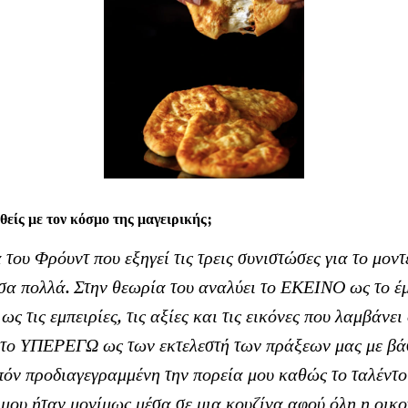
είς με τον κόσμο της μαγειρικής;
 του Φρόυντ που εξηγεί τις τρεις συνιστώσες για το μον
σα πολλά. Στην θεωρία του αναλύει το ΕΚΕΙΝΟ ως το έ
ς τις εμπειρίες, τις αξίες και τις εικόνες που λαμβάνε
ι το ΥΠΕΡΕΓΩ ως των εκτελεστή των πράξεων μας με βά
ν προδιαγεγραμμένη την πορεία μου καθώς το ταλέντο 
ς μου ήταν μονίμως μέσα σε μια κουζίνα αφού όλη η οικ