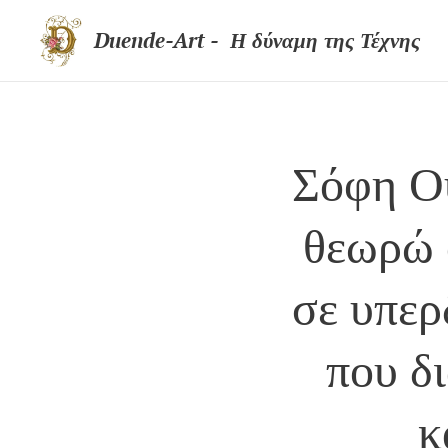
Duende-Art - Η δύναμη της Τέχνης
Σόφη Ο
θεωρώ ό
σε υπερ
που δι
κ