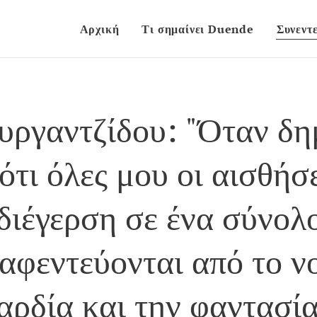
Αρχική
Τι σημαίνει Duende
Συνεντε
υργαντζίδου: "Όταν δη
τι όλες μου οι αισθήσε
διέγερση σε ένα σύνολ
αφεντεύονται από το ν
αρδία και την φαντασία