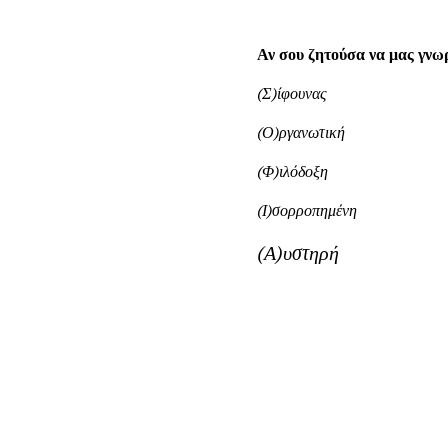
Αν σου ζητούσα να μας γνωρ
(Σ)ίφουνας
(Ο)ργανωτική
(Φ)ιλόδοξη
(Ι)σορροπημένη
(Α)υστηρή