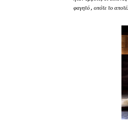
φαγητό , οπότε το αποτέ