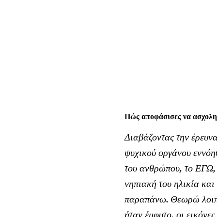
Πώς αποφάσισες να ασχοληθ
Διαβάζοντας την έρευνα
ψυχικού οργάνου εννόη
του ανθρώπου, το ΕΓΩ, ω
νηπιακή του ηλικία κα
παραπάνω. Θεωρώ λοιπό
ήταν έμφυτο, οι εικόνε