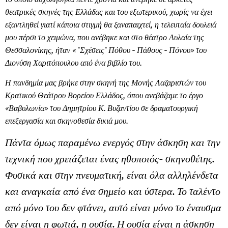
θεατρικές σκηνές της Ελλάδας και του εξωτερικού, χωρίς να έχει
εξαντληθεί γιατί κάποια στιγμή θα ξαναπαιχτεί, η τελευταία δουλειά
μου πέρσι το χειμώνα, που ανέβηκε και στο θέατρο Αυλαία της
Θεσσαλονίκης, ήταν « "Σχέσεις" Πόθου - Πάθους - Πόνου» του
Διονύση Χαριτόπουλου από ένα βιβλίο του.
Η πανδημία μας βρήκε στην σκηνή της Μονής Λαζαριστών του
Κρατικού Θεάτρου Βορείου Ελλάδος, όπου ανεβάζαμε το έργο
«Βαβυλωνία» του Δημητρίου Κ. Βυζαντίου σε δραματουργική
επεξεργασία και σκηνοθεσία δικιά μου.
Πάντα όμως παραμένω ενεργός στην άσκηση και την
τεχνική που χρειάζεται ένας ηθοποιός- σκηνοθέτης.
Φυσικά και στην πνευματική, είναι όλα αλληλένδετα
και αναγκαία από ένα σημείο και ύστερα. Το ταλέντο
από μόνο του δεν φτάνει, αυτό είναι μόνο το έναυσμα
δεν είναι η φωτιά, η ουσία. Η ουσία είναι η άσκηση