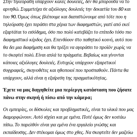
Στην τηλεόραση υπάρχουν καλές δουλειές, δεν θα μπορούσα να το
αρνηθώ. Συμμετείχα σε αξιόλογες δουλειές την δεκαετία του 80 και
του 90. Όμως όπως βλέπουμε και διαπιστώνουμε από τότε που η
τηλεόραση έχει περάσει στα χέρια των διαφημιστών, γιατί από εκεί
εξαρτάται το εισόδημα, όσο πιο πολύ κατεβάζει το επίπεδο τόσο πιο
διαφημιστικό κέρδος έχει. Επενδύουν στο παθητικό κοινό, αυτό που
θα δει μια διαφήμιση και θα τρέξει να αγοράσει το προϊόν χωρίς να
το σκεφτεί πολύ. Είναι απλά τα πράγματα. Βεβαίως και γίνονται
κάποιες αξιόλογες δουλειές. Ευτυχώς υπάρχουν εξαιρετικοί
συγγραφείς, σκηνοθέτες και ηθοποιοί που προσπαθούν. Πάντα θα
υπάρχουν, αλλά είναι η εξαίρεση της πραγματικότητας.
Έχετε να μας διηγηθείτε μια περίεργη κατάσταση που ζήσατε
πάνω στην σκηνή ή πίσω από την κάμερα;
Οι εμπειρίες, οι δύσκολες και προβληματικές, είναι τα υλικά που μας
διαμορφώνουν. Αυτό ισχύει και με εμένα. Ποτέ όμως δεν κοιτάω
πίσω. Το παρελθόν είναι για εμένα ένα εργαλείο γνώσης και
εκπαίδευσης. Δεν στέκομαι όμως στο χθες. Να σκεφτείτε δεν μαζεύω