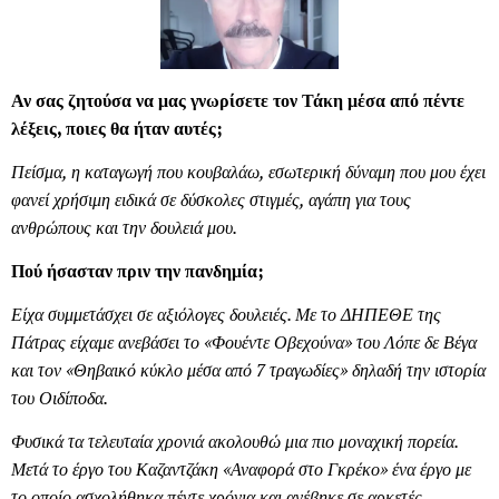
Αν σας ζητούσα να μας γνωρίσετε τον Τάκη μέσα από πέντε
λέξεις, ποιες θα ήταν αυτές;
Πείσμα, η καταγωγή που κουβαλάω, εσωτερική δύναμη που μου έχει
φανεί χρήσιμη ειδικά σε δύσκολες στιγμές, αγάπη για τους
ανθρώπους και την δουλειά μου.
Πού ήσασταν πριν την πανδημία;
Είχα συμμετάσχει σε αξιόλογες δουλειές. Με το ΔΗΠΕΘΕ της
Πάτρας είχαμε ανεβάσει το «Φουέντε Οβεχούνα» του Λόπε δε Βέγα
και τον «Θηβαικό κύκλο μέσα από 7 τραγωδίες» δηλαδή την ιστορία
του Οιδίποδα.
Φυσικά τα τελευταία χρονιά ακολουθώ μια πιο μοναχική πορεία.
Μετά το έργο του Καζαντζάκη «Αναφορά στο Γκρέκο» ένα έργο με
το οποίο ασχολήθηκα πέντε χρόνια και ανέβηκε σε αρκετές