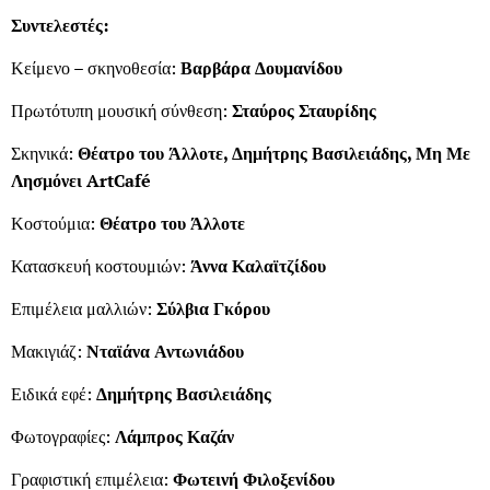
Συντελεστές:
Κείμενο – σκηνοθεσία:
Βαρβάρα Δουμανίδου
Πρωτότυπη μουσική σύνθεση:
Σταύρος Σταυρίδης
Σκηνικά:
Θέατρο του Άλλοτε, Δημήτρης Βασιλειάδης, Μη Με
Λησμόνει
ArtCaf
é
Κοστούμια:
Θέατρο του Άλλοτε
Κατασκευή κοστουμιών:
Άννα Καλαϊτζίδου
Επιμέλεια μαλλιών:
Σύλβια Γκόρου
Μακιγιάζ:
Νταϊάνα Αντωνιάδου
Ειδικά εφέ:
Δημήτρης Βασιλειάδης
Φωτογραφίες:
Λάμπρος Καζάν
Γραφιστική επιμέλεια:
Φωτεινή Φιλοξενίδου