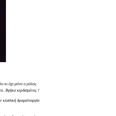
λο κι όχι μόνο ο ρόλος
α . Βγήκα κερδισμένος !
ην κλασική δραματουργία