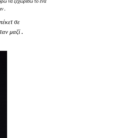
πορώ να ξεχωρίσω το ένα
ν .
πέκετ σε
αν μαζί .