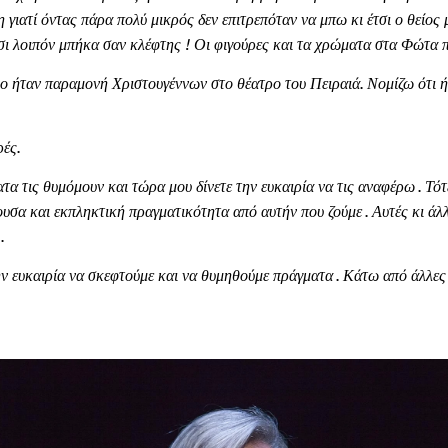
 γιατί όντας πάρα πολύ μικρός δεν επιτρεπόταν να μπω κι έτσι ο θείος
σι λοιπόν μπήκα σαν κλέφτης ! Οι φιγούρες και τα χρώματα στα Φώτα π
 ήταν παραμονή Χριστουγέννων στο θέατρο του Πειραιά. Νομίζω ότι ήτ
ρές.
τα τις θυμόμουν και τώρα μου δίνετε την ευκαιρία να τις αναφέρω . Τότ
ουσα και εκπληκτική πραγματικότητα από αυτήν που ζούμε . Αυτές κι άλ
.
ν ευκαιρία να σκεφτούμε και να θυμηθούμε πράγματα . Κάτω από άλλες 