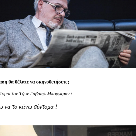
ση θα θέλατε να σκηνοθετήσετε;
φτομαι τον Τζων Γαβριηλ Μποργκμαν !
ω να το κάνω σύντομα !