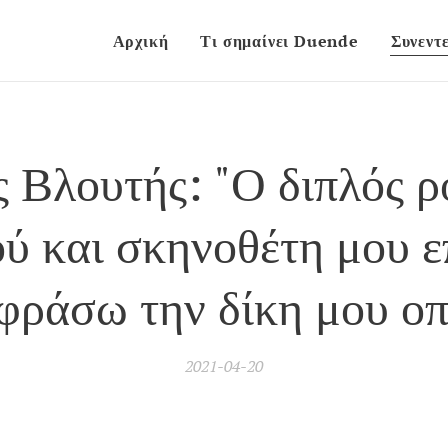
Αρχική
Τι σημαίνει Duende
Συνεντε
ς Βλουτής: "Ο διπλός ρ
ύ και σκηνοθέτη μου ε
φράσω την δίκη μου οπ
2021-04-20