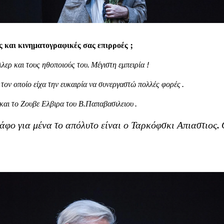
ές και κινηματογραφικές σας επιρροές ;
ερ και τους ηθοποιούς του. Μέγιστη εμπειρία !
τον οποίο είχα την ευκαιρία να συνεργαστώ πολλές φορές .
και το Ζουβε Ελβιρα του Β.Παπαβασιλειου .
άφο για μένα το απόλυτο είναι ο Ταρκόφσκι Απιαστιος. 