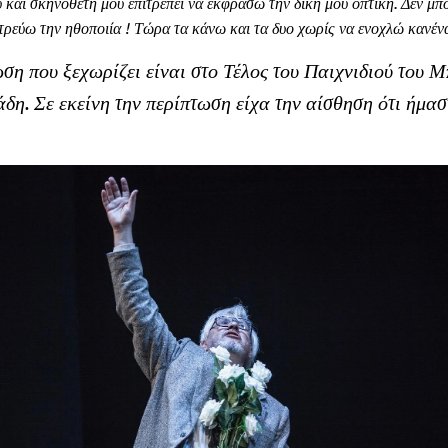
 και σκηνοθέτη μου επιτρέπει να εκφράσω την δίκη μου οπτική. Δεν μ
τρεύω την ηθοποιία ! Τώρα τα κάνω και τα δυο χωρίς να ενοχλώ κανένα
ση που ξεχωρίζει είναι στο Τέλος του Παιχνιδιού του Μ
δη. Σε εκείνη την περίπτωση είχα την αίσθηση ότι ήμαστ