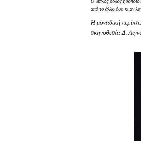
Ο διπλός ρόλος ηθοποιού
από το άλλο όσο κι αν λα
Η μοναδική περίπτω
σκηνοθεσία Δ. Λιγνά