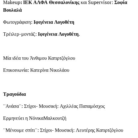
Makeup
: ΙΕΚ ΑΛΦΑ Θεσσαλονίκης
και Supervisor:
Σοφία
Βουλαλά
Φωτογράφιση:
Ιφιγένεια Λογοθέτη
Τρέιλερ-μοντάζ:
Ιφιγένεια Λογοθέτη
.
Μία ιδέα του Άνθιμου Κατιρτζόγλου
Επικοινωνία: Κατερίνα Νικολάου
Τραγούδια
''Ανάσα'': Στίχοι- Μουσική: Αχιλλέας Παπαμόσχος
Ερμηνεύει η ΝόνικαΜαλκουτζή
''Μένουμε σπίτι'': Στίχοι- Μουσική: Λευτέρης Κατιρτζόγλου