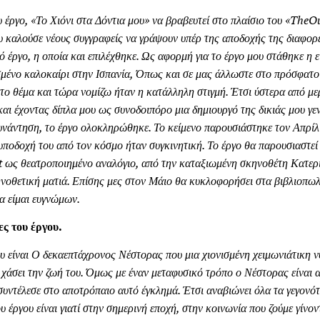
 έργο, «Το Χιόνι στα Δόντια μου» να βραβευτεί στο πλαίσιο του «
The
Ou
υ καλούσε νέους συγγραφείς να γράψουν υπέρ της αποδοχής της διαφορε
κό έργο, η οποία και επιλέχθηκε. Ως αφορμή για το έργο μου στάθηκε η
σμένο καλοκαίρι στην Ισπανία, Όπως και σε μας άλλωστε στο πρόσφατ
 το θέμα και τώρα νομίζω ήταν η κατάλληλη στιγμή. Έτσι ύστερα από με
αι έχοντας δίπλα μου ως συνοδοιπόρο μια δημιουργό της δικιάς μου γε
νάντηση, το έργο ολοκληρώθηκε. Το κείμενο παρουσιάστηκε τον Απρίλι
ποδοχή του από τον κόσμο ήταν συγκινητική. Το έργο θα παρουσιαστεί 
t
ως θεατροποιημένο αναλόγιο, από την καταξιωμένη σκηνοθέτη Κατερ
οθετική ματιά. Επίσης μες στον Μάιο θα κυκλοφορήσει στα βιβλιοπωλε
α είμαι ευγνώμων.
ς του έργου.
 είναι Ο δεκαεπτάχρονος Νέστορας που μια χιονισμένη χειμωνιάτικη ν
χάσει την ζωή του. Όμως με έναν μεταφυσικό τρόπο ο Νέστορας είναι 
 συντέλεσε στο αποτρόπαιο αυτό έγκλημά. Έτσι αναβιώνει όλα τα γεγονότ
υ έργου είναι γιατί στην σημερινή εποχή, στην κοινωνία που ζούμε γίνο