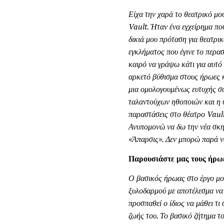
Είχα την χαρά το θεατρικό μου
Vault
. Ήταν ένα εγχείρημα πο
δικιά μου πρόταση για θεατρι
εγκλήματος που έγινε το περα
καιρό να γράψω κάτι για αυτό
αρκετό βύθισμα στους ήρωες κ
μια ομολογουμένως ευτυχής συ
ταλαντούχων ηθοποιών και η υ
παραστάσεις στο θέατρο
Vaul
Ανυπομονώ να δω την νέα σκην
«Άπαρσις». Δεν μπορώ παρά ν
Παρουσιάστε μας τους ήρωε
Ο βασικός ήρωας στο έργο μου
ξυλοδαρμού με αποτέλεσμα να 
προσπαθεί ο ίδιος να μάθει τι
ζωής του. Το βασικό ζήτημα το