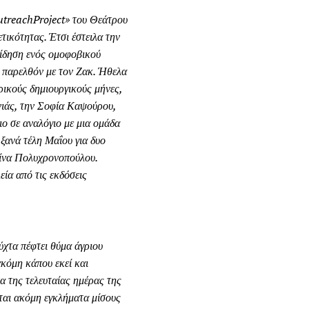
treach
Project
» του Θεάτρου
τικότητας. Έτσι έστειλα την
 είδηση ενός ομοφοβικού
ο παρελθόν με τον Ζακ. Ήθελα
ρικούς δημιουργικούς μήνες,
νιάς, την Σοφία Καψούρου,
ο σε αναλόγιο με μια ομάδα
ξανά τέλη Μαΐου για δυο
ίνα Πολυχρονοπούλου.
ία από τις εκδόσεις
ύχτα πέφτει θύμα άγριου
ακόμη κάπου εκεί και
α της τελευταίας ημέρας της
νται ακόμη εγκλήματα μίσους