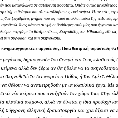
ών που κατανάλωνα σε αστείρευτη ποσότητα. Οπότε όντας μεγαλύτερος 
ργαστήριο θεάτρου και τότε κατάλαβα πως εκεί ανήκω. Ήταν κάτι μαγι
ύπνησαν ξεχασμένες μνήμες που ως παιδί με άλλα παιδιά της γειτονιάς
σκηνοθετώ. Ίσως κάποια στιγμή οι βαθύτερες επιθυμίες σου έρχονται κα
ολούμαι ενεργά με το θέατρο είτε ως Σκηνοθέτης και Ηθοποιός, είτε ως
εί στη συγγραφή και στη σκηνοθεσία.
αι κινηματογραφικές επιρροές σας; Ποια θεατρική παράσταση θα 
 μεγάλους δημιουργούς του σινεμά και τους κλασικούς 
είμενα αλλά δεν ξέρω αν θα ήθελα να τα σκηνοθετήσω.
να σκηνοθετώ το Λεωφορείο ο Πόθος ή τον Άμλετ. Θέλω
 να θέλουν να αναμετρηθούν με τα κλασσικά έργα. Με α
τικά νέα κείμενα που αναζητούν τον χώρο τους στην ελ
τα κλασικά αλίμονο, αλλά να δίνεται η ίδια προσοχή κα
λή σύγχρονη ελληνική δραματουργία και χρειάζεται να 