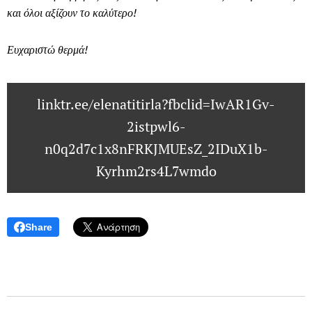
και όλοι αξίζουν το καλύτερο!
Ευχαριστώ θερμά!
linktr.ee/elenatitirla?fbclid=IwAR1Gv-
2istpwl6-
n0q2d7c1x8nFRKJMUEsZ_2IDuX1b-
Kyrhm2rs4L7wmdo
Share