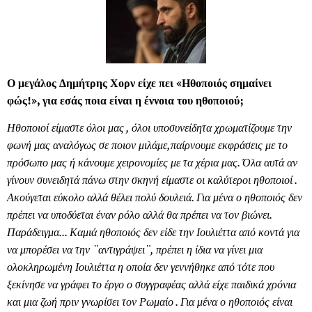
Ο μεγάλος Δημήτρης Χορν είχε πει «Ηθοποιός σημαίνει
φώς!», για εσάς ποια είναι η έννοια του ηθοποιού;
Ηθοποιοί είμαστε όλοι μας , όλοι υποσυνείδητα χρωματίζουμε την
φωνή μας αναλόγως σε ποιον μιλάμε,παίρνουμε εκφράσεις με το
πρόσωπο μας ή κάνουμε χειρονομίες με τα χέρια μας. Όλα αυτά αν
γίνουν συνειδητά πάνω στην σκηνή είμαστε οι καλύτεροι ηθοποιοί .
Ακούγεται εύκολο αλλά θέλει πολύ δουλειά. Για μένα ο ηθοποιός δεν
πρέπει να υποδύεται έναν ρόλο αλλά θα πρέπει να τον βιώνει.
Παράδειγμα... Καμιά ηθοποιός δεν είδε την Ιουλιέττα από κοντά για
να μπορέσει να την ¨αντιγράψει¨, πρέπει η ίδια να γίνει μια
ολοκληρωμένη Ιουλιέττα η οποία δεν γεννήθηκε από τότε που
ξεκίνησε να γράφει το έργο ο συγγραφέας αλλά είχε παιδικά χρόνια
και μια ζωή πριν γνωρίσει τον Ρωμαίο . Για μένα ο ηθοποιός είναι