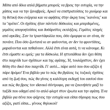
Μέσα από δέκα απλά βήματα μπορείς να βρεις την ευτυχία, να την
χάσεις και να την ξαναβρείς. Αρκεί να επιστρατεύσεις το χιούμορ και
τη θετική σου ενέργεια και να αφήσεις στην άκρη τους "κανόνες" και
τα "πρέπει". Οι σχέσεις ήταν πάντοτε δύσκολες και μπερδεμένες,
γεμάτες απογοητεύσεις και δυσάρεστες εκπλήξεις. Γεμάτες πληγές
από αγκίδες. Σαν τα τριαντάφυλλα που, όσο όμορφα κι αν είναι, σε
πονάνε. Που όσο ζωντανά κι αν φαίνονται, αν δεν τα φροντίσεις,
μαραίνονται και πεθαίνουν. Αλλά έτσι είναι αυτά, τι να κάνουμε. Κι
έτσι είμαστε κι εμείς: για τα δύσκολα. Η ηττοπάθεια δεν έχει θέση
στο παιχνίδι των σχέσεων και της αγάπης. Ή, τουλάχιστον, δεν έχει
θέση στο δικό σου παιχνίδι. Γι' αυτό... πάρε αυτό που σου αξίζει ή
πάρε δρόμο! Ένα βιβλίο για το πώς θα βγάλεις τις τοξικές σχέσεις
από τη ζωή σου, πώς θα γίνεις η καλύτερη εκδοχή του εαυτού σου
και πώς θα βρεις τον ιδανικό σύντροφο, για να ξεκινήσετε μαζί το
ταξίδι που οδηγεί από το απλό φλερτ στον έρωτα και την αγάπη. Ένα
βιβλίο για σένα που ψάχνεις την ευτυχία και είσαι σίγουρη πως σου
αξίζει, γιατί είσαι... γένους θηλυκού!