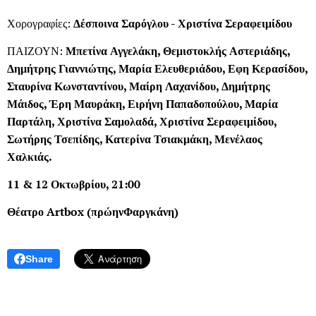
Χορογραφίες:
Δέσποινα Σαρόγλου - Χριστίνα Σεραφειμίδου
ΠΑΙΖΟΥΝ:
Μπετίνα Αγγελάκη, Θεμιστοκλής Αστεριάδης,
Δημήτρης Γιαννιώτης, Μαρία Ελευθεριάδου, Εφη Κερασίδου,
Σταυρίνα Κωνσταντίνου, Μαίρη Λαχανίδου, Δημήτρης
Μάιδος, Έρη Μαυράκη, Ειρήνη Παπαδοπούλου, Μαρία
Παρτάλη, Χριστίνα Σαμολαδά, Χριστίνα Σεραφειμίδου,
Σωτήρης Τσεπίδης, Κατερίνα Τσιακμάκη, Μενέλαος
Χαλκιάς.
11 & 12
Οκτωβρ
ί
ο
υ, 21:00
Θ
έα
τρο
Artbox (
πρ
ώ
ην
Φ
α
ργκ
ά
νη
)
Share