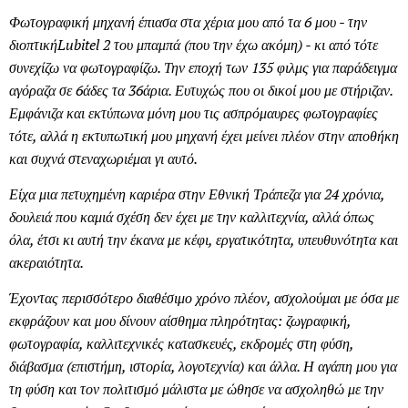
Φωτογραφική μηχανή έπιασα στα χέρια μου από τα 6 μου - την
διοπτική
Lubitel
2 του μπαμπά (που την έχω ακόμη) - κι από τότε
συνεχίζω να φωτογραφίζω. Την εποχή των 135 φιλμς για παράδειγμα
αγόραζα σε 6άδες τα 36άρια. Ευτυχώς που οι δικοί μου με στήριζαν.
Εμφάνιζα και εκτύπωνα μόνη μου τις ασπρόμαυρες φωτογραφίες
τότε, αλλά η εκτυπωτική μου μηχανή έχει μείνει πλέον στην αποθήκη
και συχνά στεναχωριέμαι γι αυτό.
Είχα μια πετυχημένη καριέρα στην Εθνική Τράπεζα για 24 χρόνια,
δουλειά που καμιά σχέση δεν έχει με την καλλιτεχνία, αλλά όπως
όλα, έτσι κι αυτή την έκανα με κέφι, εργατικότητα, υπευθυνότητα και
ακεραιότητα.
Έχοντας περισσότερο διαθέσιμο χρόνο πλέον, ασχολούμαι με όσα με
εκφράζουν και μου δίνουν αίσθημα πληρότητας: ζωγραφική,
φωτογραφία, καλλιτεχνικές κατασκευές, εκδρομές στη φύση,
διάβασμα (επιστήμη, ιστορία, λογοτεχνία) και άλλα. Η αγάπη μου για
τη φύση και τον πολιτισμό μάλιστα με ώθησε να ασχοληθώ με την