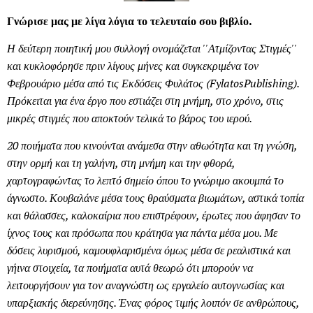
Γνώρισε μας με λίγα λόγια το τελευταίο σου βιβλίο.
Η δεύτερη ποιητική μου συλλογή ονομάζεται ''Ατμίζοντας Στιγμές''
και κυκλοφόρησε πριν λίγους μήνες και συγκεκριμένα τον
Φεβρουάριο μέσα από τις Εκδόσεις Φυλάτος (
Fylatos
Publishing
).
Πρόκειται για ένα έργο που εστιάζει στη μνήμη, στο χρόνο, στις
μικρές στιγμές που αποκτούν τελικά το βάρος του ιερού.
20 ποιήματα που κινούνται ανάμεσα στην αθωότητα και τη γνώση,
στην ορμή και τη γαλήνη, στη μνήμη και την φθορά,
χαρτογραφώντας το λεπτό σημείο όπου το γνώριμο ακουμπά το
άγνωστο. Κουβαλάνε μέσα τους θραύσματα βιωμάτων, αστικά τοπία
και θάλασσες, καλοκαίρια που επιστρέφουν, έρωτες που άφησαν το
ίχνος τους και πρόσωπα που κράτησα για πάντα μέσα μου. Με
δόσεις λυρισμού, καμουφλαρισμένα όμως μέσα σε ρεαλιστικά και
γήινα στοιχεία, τα ποιήματα αυτά θεωρώ ότι μπορούν να
λειτουργήσουν για τον αναγνώστη ως εργαλείο αυτογνωσίας και
υπαρξιακής διερεύνησης. Ένας φόρος τιμής λοιπόν σε ανθρώπους,