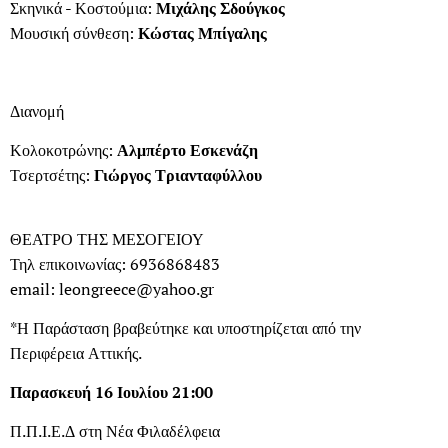
Σκηνικά - Κοστούμια:
Μιχάλης Σδούγκος
Μουσική σύνθεση:
Κώστας Μπίγαλης
Διανομή
Κολοκοτρώνης:
Αλμπέρτο Εσκενάζη
Τσερτσέτης:
Γιώργος Τριανταφύλλου
ΘΕΑΤΡΟ ΤΗΣ ΜΕΣΟΓΕΙΟΥ
Τηλ επικοινωνίας: 6936868483
email: leongreece@yahoo.gr
*Η Παράσταση βραβεύτηκε και υποστηρίζεται από την
Περιφέρεια Αττικής.
Παρασκευή 16 Ιουλίου 21:00
Π.Π.Ι.Ε.Δ στη Νέα Φιλαδέλφεια