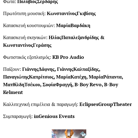
Φώτα:
Πολύβιος
Σερδάρης
Πρωτότυπη μουσική:
Κωνσταντίνος
Γκιβίσης
Κατασκευή κουστουμιών:
Μαρία
Βαρδάκη
Κατασκευή σκηνικών:
Ηλίας
Παπαλεξανδρίδης
&
Κωνσταντίνος
Γεράσης
Φωτιστικός εξοπλισμός:
KB Pro Audio
Παίζουν:
Γιάννης
Δάφνης
,
Γιάννης
Καλπαξίδης
,
Παναγιώτης
Καπρίτσιος
,
Μαρία
Κατέχη
,
Μαρία
Ράπαντα
,
Ματθίλδη
Τσέκου
,
Σοφία
Φραγγή
, B-Boy Revo, B-Boy
Kelment
Καλλιτεχνική επιμέλεια & παραγωγή:
Eclipses
Group
Theater
Συμπαραγωγή:
inGenious Events