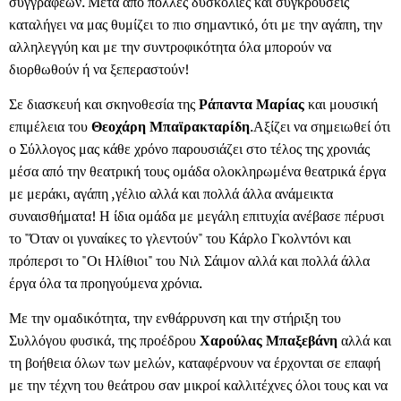
συγγραφέων. Μετά από πολλές δυσκολίες και συγκρούσεις
καταλήγει να μας θυμίζει το πιο σημαντικό, ότι με την αγάπη, την
αλληλεγγύη και με την συντροφικότητα όλα μπορούν να
διορθωθούν ή να ξεπεραστούν!
Σε διασκευή και σκηνοθεσία της
Ράπαντα Μαρίας
και μουσική
επιμέλεια του
Θεοχάρη Μπαϊρακταρίδη
.Αξίζει να σημειωθεί ότι
ο Σύλλογος μας κάθε χρόνο παρουσιάζει στο τέλος της χρονιάς
μέσα από την θεατρική τους ομάδα ολοκληρωμένα θεατρικά έργα
με μεράκι, αγάπη ,γέλιο αλλά και πολλά άλλα ανάμεικτα
συναισθήματα! Η ίδια ομάδα με μεγάλη επιτυχία ανέβασε πέρυσι
το "Όταν οι γυναίκες το γλεντούν" του Κάρλο Γκολντόνι και
πρόπερσι το "Οι Ηλίθιοι" του Νιλ Σάιμον αλλά και πολλά άλλα
έργα όλα τα προηγούμενα χρόνια.
Με την ομαδικότητα, την ενθάρρυνση και την στήριξη του
Συλλόγου φυσικά, της προέδρου
Χαρούλας Μπαξεβάνη
αλλά και
τη βοήθεια όλων των μελών, καταφέρνουν να έρχονται σε επαφή
με την τέχνη του θεάτρου σαν μικροί καλλιτέχνες όλοι τους και να