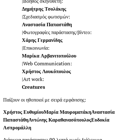
|Βοηθός σκηνοθέτη:
Δημήτρης Τσολάκης
|Σχεδιασμός φωτισμών:
Αναστασία Παπαστάθη
|Φωτογραφίες παράστασης/βίντεο:
Χάρης Γερμανίδης
|Επικοινωνία:
Μαρίκα Αρβανιτοπούλου
|Web Communication:
Χρήστος Λουκόπουλος
|Art work:
Creatur
es
Παίζουν οι ηθοποιοί με σειρά εμφάνισης:
Χρήστος Ευθυμίου
Μαρία Μαυροματάκη
Αναστασία
Παπαστάθη
Αντώνης Καραθανασόπουλος
Ευδοκία
Ασπρομάλλη
Διάρκεια παράστασης: 90 λεπτά χωρίς διάλειμμα