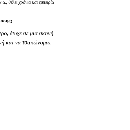
., θέλει χρόνια και εμπειρία
τασης;
τρο, έτυχε σε μια σκηνή
νή και να τσακώνομαι