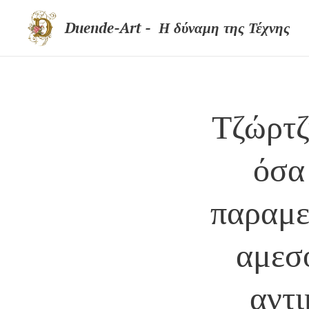
Duende-Art - Η δύναμη της Τέχνης
Τζώρτζ
όσα
παραμεί
αμεσ
αντι