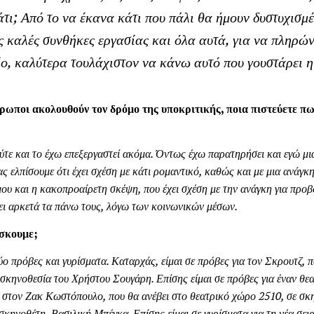
άτι; Από το να έκανα κάτι που πάλι θα ήμουν δυστυχισμέ
 καλές συνθήκες εργασίας και όλα αυτά, για να πληρώ
ο, καλύτερα τουλάχιστον να κάνω αυτό που γουστάρει η
θρωποι ακολουθούν τον δρόμο της υποκριτικής, ποια πιστεύετε πω
ύτε και το έχω επεξεργαστεί ακόμα. Όντως έχω παρατηρήσει και εγώ μια
ς ελπίσουμε ότι έχει σχέση με κάτι ρομαντικό, καθώς και με μια ανάγκ
μου και η κακοπροαίρετη σκέψη, που έχει σχέση με την ανάγκη για προβ
ρει αρκετά τα πάνω τους, λόγω των κοινωνικών μέσων.
ίσκουμε;
ύο πρόβες και γυρίσματα. Καταρχάς, είμαι σε πρόβες για τον Σκρουτζ, 
 σκηνοθεσία του Χρήστου Σουγάρη. Επίσης είμαι σε πρόβες για έναν θ
ο στον Ζακ Κωστόπουλο, που θα ανέβει στο θεατρικό χώρο 2510, σε σκ
σκηνοθέτη, Βασιλική Μπέγκα. Επίσης είμαι σε γυρίσματα για τη νέα σ