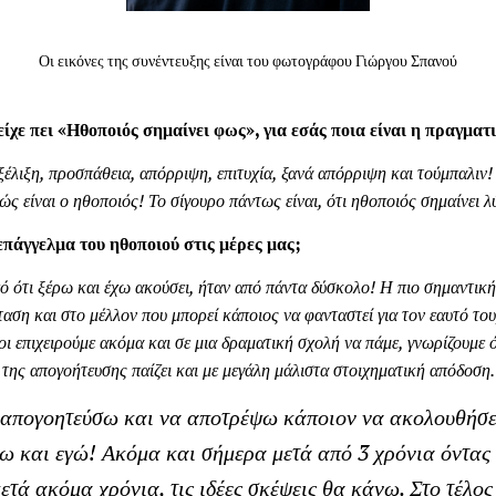
Οι εικόνες της συνέντευξης είναι του φωτογράφου Γιώργου Σπανού
χε πει «Ηθοποιός σημαίνει φως», για εσάς ποια είναι η πραγματι
ξέλιξη, προσπάθεια, απόρριψη, επιτυχία, ξανά απόρριψη και τούμπαλιν!
ώς είναι ο ηθοποιός! Το σίγουρο πάντως είναι, ότι ηθοποιός σημαίνει λ
επάγγελμα του ηθοποιού στις μέρες μας;
ό ότι ξέρω και έχω ακούσει, ήταν από πάντα δύσκολο! Η πιο σημαντική 
αση και στο μέλλον που μπορεί κάποιος να φανταστεί για τον εαυτό το
όσοι επιχειρούμε ακόμα και σε μια δραματική σχολή να πάμε, γνωρίζουμε 
 της απογοήτευσης παίζει και με μεγάλη μάλιστα στοιχηματική απόδοση.
 απογοητεύσω και να αποτρέψω κάποιον να ακολουθήσει
ω και εγώ! Ακόμα και σήμερα μετά από 3 χρόνια όντας 
ετά ακόμα χρόνια, τις ιδέες σκέψεις θα κάνω. Στο τέλος