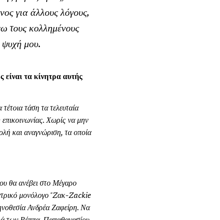
νος για άλλους λόγους,
νω τους κολλημένους
 ψυχή μου.
ς είναι τα κίνητρα αυτής
 τέτοια τάση τα τελευταία
η επικοινωνίας. Χωρίς να μην
ολή και αναγνώριση, τα οποία
που θα ανέβει στο Μέγαρο
εατρικό μονόλογο "Zακ-Zackie
ηνοθεσία Ανδρέα Ζαφείρη. Να
ειρά των Ρέππα-Παπαθανασίου,