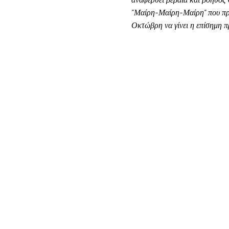
"Μαίρη-Μαίρη-Μαίρη" που προ
Οκτώβρη να γίνει η επίσημη π